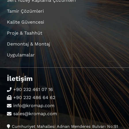
Sert Yüzey Kaplama Çözümleri
Tamir Çözümleri
Kalite Güvencesi
Proje & Taahhüt
Demontaj & Montaj
Uygulamalar
İletişim
+90 232 461 07 16
+90 232 486 64 62
info@kromap.com
sales@kromap.com
Cumhuriyet Mahallesi Adnan Menderes Bulvarı No:51