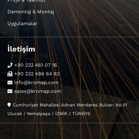
Demontaj & Montaj
Uygulamalar
İletişim
+90 232 461 07 16
+90 232 486 64 62
info@kromap.com
sales@kromap.com
Cumhuriyet Mahallesi Adnan Menderes Bulvarı No:51
Ulucak / Kemalpaşa / İZMİR / TÜRKİYE