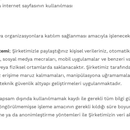
 internet sayfasının kullanılması
ya organizasyonlara katılım sağlanması amacıyla işlenecekt
temi
; Şirketimizle paylaştığınız kişisel verileriniz, otom
si, sosyal medya mecraları, mobil uygulamalar ve benzeri va
e/veya fiziksel ortamlarda saklanacaktır. Şirketimiz tarafın
isiz erişime maruz kalmamaları, manipülasyona uğramamal
 teknik güvenlik altyapı geliştirmeleri uygulanmaktadır.
e kapsam dışında kullanılmamak kaydı ile gerekli tüm bilgi g
 öngörülmemişse işleme amacının gerekli kıldığı süre boyu
ilme ya da anonimleştirme yöntemleri ile Şirketimizin veri ak