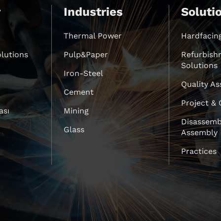
y
Industries
Soluti
Thermal Power
Hardfacin
lutions
Pulp&Paper
Refurbish
Solutions
Iron-Steel
Quality A
Cement
Project &
ası
Mining
Disassemb
Glass
Assembly
Practices