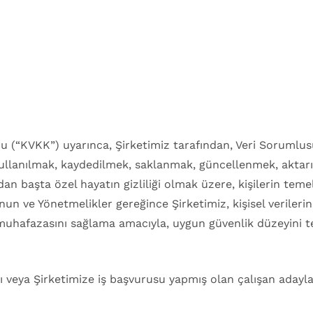
info@kromap.com
Industry
Blog
Contact
 (“KVKK”) uyarınca, Şirketimiz tarafından, Veri Sorumlusu sı
kullanılmak, kaydedilmek, saklanmak, güncellenmek, aktarı
an başta özel hayatın gizliliği olmak üzere, kişilerin teme
n ve Yönetmelikler gereğince Şirketimiz, kişisel verilerin
 muhafazasını sağlama amacıyla, uygun güvenlik düzeyini t
ı veya Şirketimize iş başvurusu yapmış olan çalışan adaylar