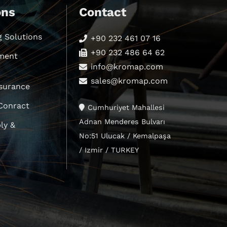
ons
Contact
g Solutions
+90 232 461 07 16
+90 232 486 64 62
ment
info@kromap.com
sales@kromap.com
ssurance
 Conract
Cumhuriyet Mahallesi
Adnan Menderes Bulvarı
ly &
No:51 Ulucak / Kemalpaşa
/ Izmir / TURKEY