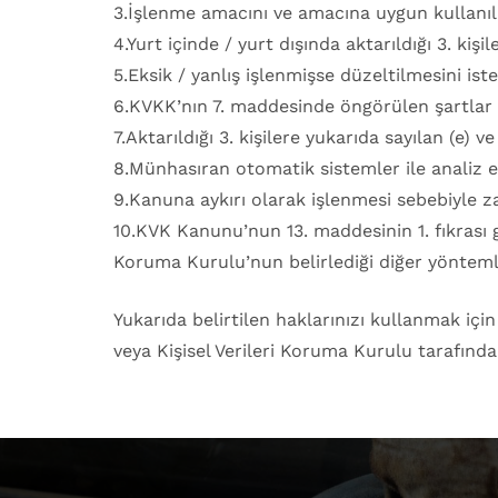
3.İşlenme amacını ve amacına uygun kullanıl
4.Yurt içinde / yurt dışında aktarıldığı 3. kişil
5.Eksik / yanlış işlenmişse düzeltilmesini ist
6.KVKK’nın 7. maddesinde öngörülen şartlar ç
7.Aktarıldığı 3. kişilere yukarıda sayılan (e) v
8.Münhasıran otomatik sistemler ile analiz e
9.Kanuna aykırı olarak işlenmesi sebebiyle z
10.KVK Kanunu’nun 13. maddesinin 1. fıkrası ger
Koruma Kurulu’nun belirlediği diğer yöntemler
Yukarıda belirtilen haklarınızı kullanmak için 
veya Kişisel Verileri Koruma Kurulu tarafınd