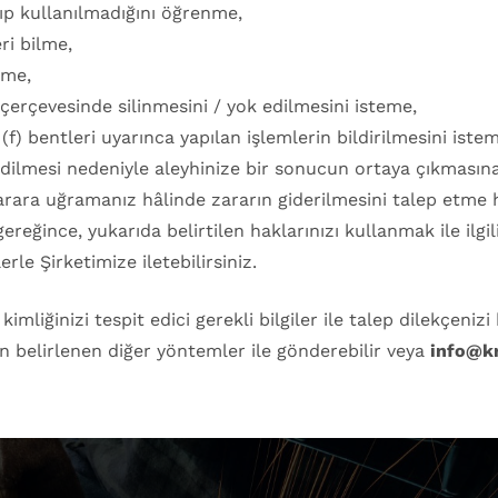
ıp kullanılmadığını öğrenme,
eri bilme,
eme,
erçevesinde silinmesini / yok edilmesini isteme,
e (f) bentleri uyarınca yapılan işlemlerin bildirilmesini iste
dilmesi nedeniyle aleyhinize bir sonucun ortaya çıkmasına
arara uğramanız hâlinde zararın giderilmesini talep etme h
eğince, yukarıda belirtilen haklarınızı kullanmak ile ilgili t
le Şirketimize iletebilirsiniz.
kimliğinizi tespit edici gerekli bilgiler ile talep dilekçeniz
an belirlenen diğer yöntemler ile gönderebilir veya
info@kr