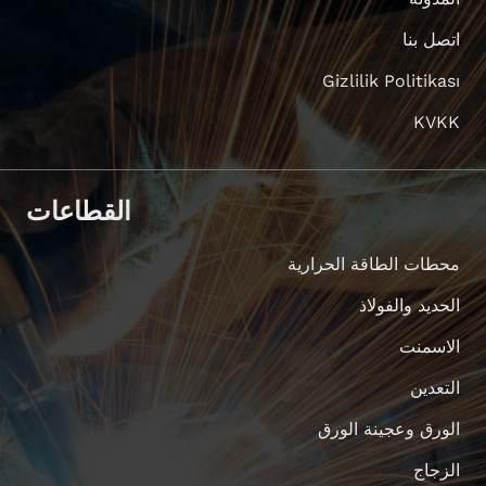
اتصل بنا
Gizlilik Politikası
KVKK
القطاعات
محطات الطاقة الحرارية
الحديد والفولاذ
الاسمنت
التعدين
الورق وعجينة الورق
الزجاج