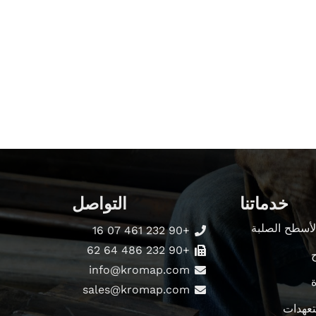
خدماتنا
التواصل
لأسطح الصلبة
+90 232 461 07 16
+90 232 486 64 62
info@kromap.com
sales@kromap.com
تعهدات