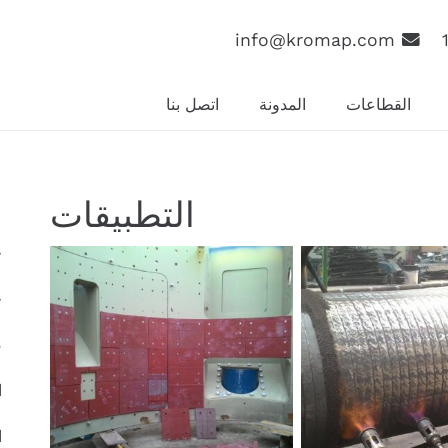
info@kromap.com
القطاعات
المدونة
اتصل بنا
التطبيقات
ح
ح
ض
ا
ا